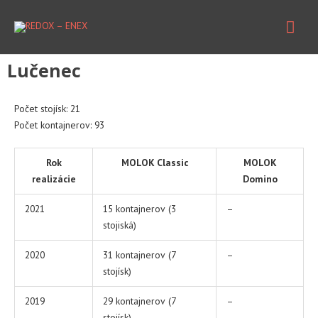
Preskočiť
Hla
na
obsah
Men
Lučenec
Počet stojísk: 21
Počet kontajnerov: 93
Rok
MOLOK Classic
MOLOK
realizácie
Domino
2021
15 kontajnerov (3
–
stojiská)
2020
31 kontajnerov (7
–
stojísk)
2019
29 kontajnerov (7
–
stojísk)