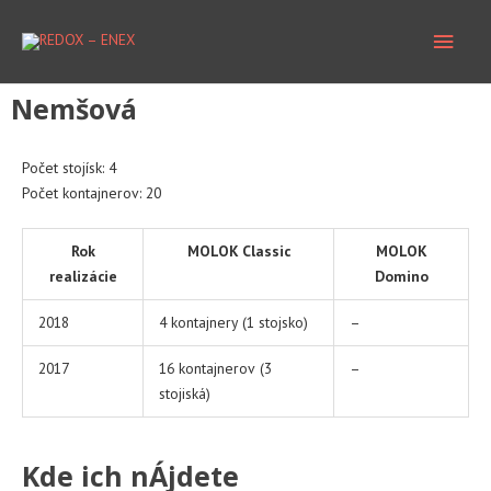
Preskočiť
Hlav
na
obsah
Men
Nemšová
Počet stojísk: 4
Počet kontajnerov: 20
Rok
MOLOK Classic
MOLOK
realizácie
Domino
2018
4 kontajnery (1 stojsko)
–
2017
16 kontajnerov (3
–
stojiská)
Kde ich nÁjdete