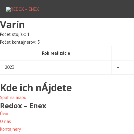
Preskočiť
na
obsah
Varín
Počet stojísk: 1
Počet kontajnerov: 5
Rok realizácie
2023
–
Kde ich nÁjdete
Späť na mapu
Redox – Enex
Úvod
O nás
Kontajnery